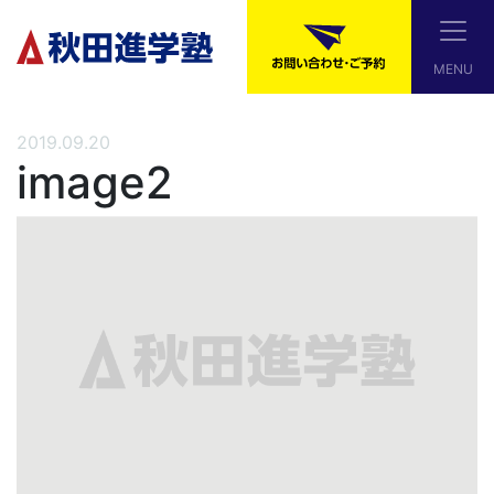
MENU
2019.09.20
image2